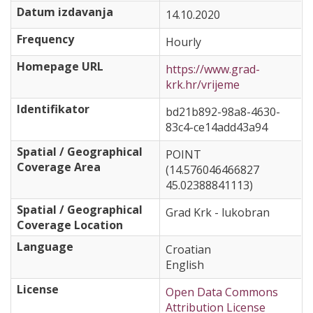
Datum izdavanja
14.10.2020
Frequency
Hourly
Homepage URL
https://www.grad-
krk.hr/vrijeme
Identifikator
bd21b892-98a8-4630-
83c4-ce14add43a94
Spatial / Geographical
POINT
Coverage Area
(14.576046466827
45.02388841113)
Spatial / Geographical
Grad Krk - lukobran
Coverage Location
Language
Croatian
English
License
Open Data Commons
Attribution License