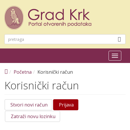
Skoči na glavni sadržaj
Toggl
naviga
Početna
Korisnički račun
Korisnički račun
Stvori novi račun
Prijava
(aktivna
Primarne oznake
oznaka)
Zatraži novu lozinku