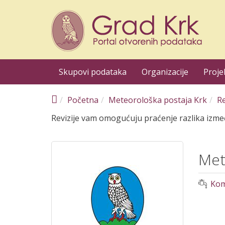
Skoči na glavni sadržaj
Skupovi podataka
Organizacije
Proje
Početna
Meteorološka postaja Krk
Re
Revizije vam omogućuju praćenje razlika između
Met
Kom