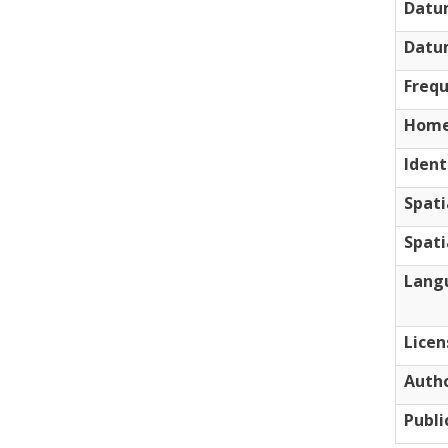
Datu
Datu
Freq
Home
Ident
Spati
Spati
Lang
Licen
Auth
Publi