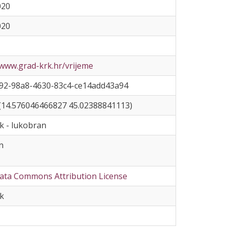
020
020
/www.grad-krk.hr/vrijeme
92-98a8-4630-83c4-ce14add43a94
(14.576046466827 45.02388841113)
k - lukobran
n
ta Commons Attribution License
k