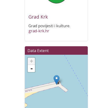
Grad Krk
Grad povijesti i kulture.
grad-krk.hr
Data Extent
+
-