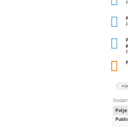
P
html
P
P
html
P
K
P
json
P
vri
Dodatn
Polje
Publi