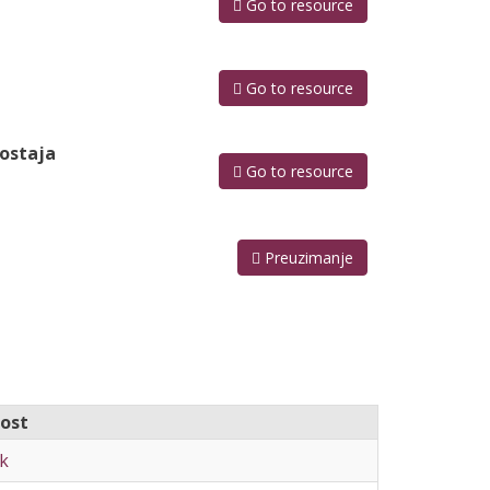
Go to resource
Go to resource
postaja
Go to resource
Preuzimanje
nost
k