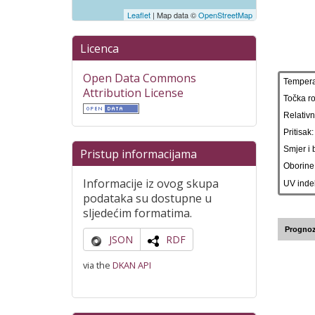
Leaflet
| Map data ©
OpenStreetMap
Licenca
Open Data Commons
Attribution License
Pristup informacijama
Informacije iz ovog skupa
podataka su dostupne u
sljedećim formatima.
JSON
RDF
via the
DKAN API