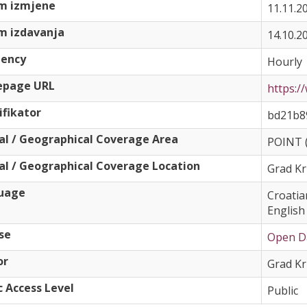
m izmjene
11.11.2
m izdavanja
14.10.2
uency
Hourly
page URL
https:/
ifikator
bd21b8
al / Geographical Coverage Area
POINT 
al / Geographical Coverage Location
Grad Kr
uage
Croatia
English
se
Open Da
or
Grad Kr
c Access Level
Public