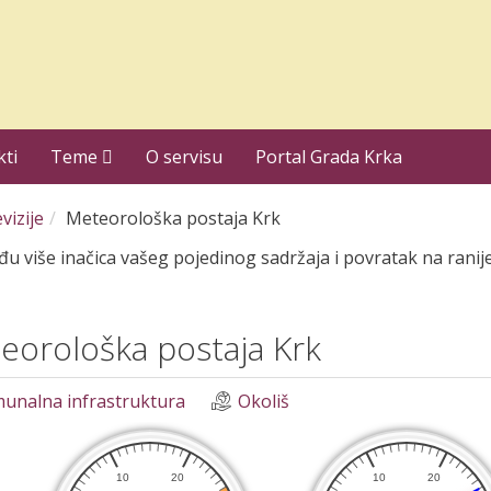
kti
Teme
O servisu
Portal Grada Krka
vizije
Meteorološka postaja Krk
 više inačica vašeg pojedinog sadržaja i povratak na ranije
eorološka postaja Krk
unalna infrastruktura
Okoliš