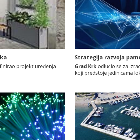
rka
Strategija razvoja pa
efinirao projekt uređenja
Grad Krk
odlučio se za izra
koji predstoje jedinicama l