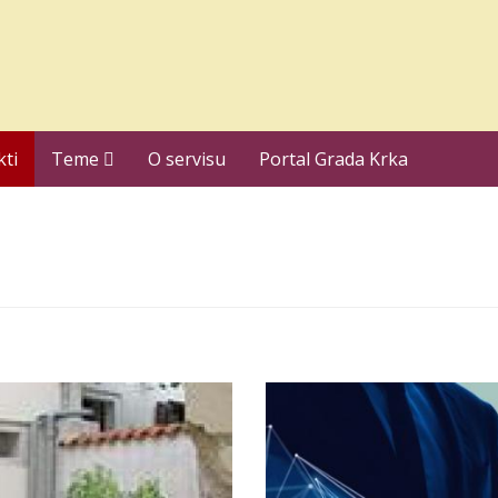
kti
Teme
O servisu
Portal Grada Krka